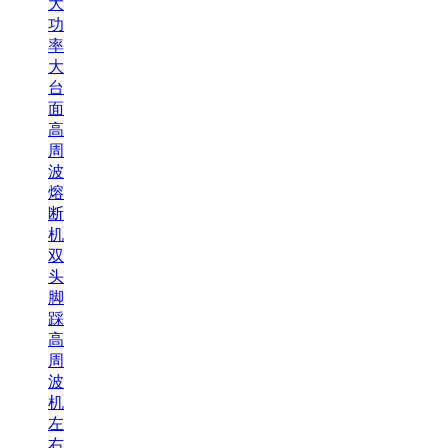
大
功
率
大
台
面
高
周
波
熔
断
机
双
头
脚
踩
高
周
波
机
左
右