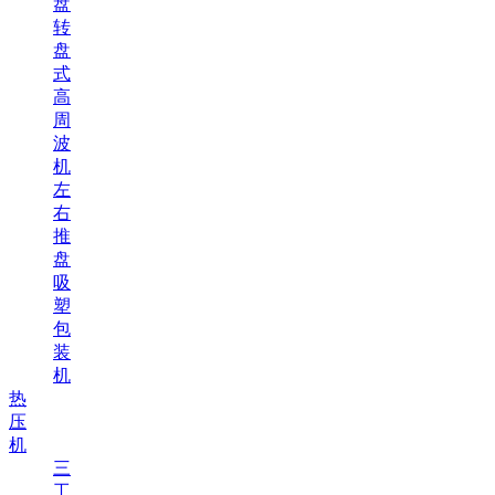
盘
转
盘
式
高
周
波
机
左
右
推
盘
吸
塑
包
装
机
热
压
机
三
工