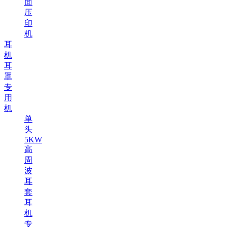
面
压
印
机
耳
机
耳
罩
专
用
机
单
头
5KW
高
周
波
耳
套
耳
机
专