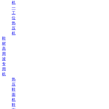
机
一
工
位
热
压
机
鞋
材
高
周
波
专
用
机
热
压
鞋
面
机
鞋