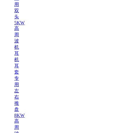
用
双
头
5KW
高
周
波
机
耳
机
耳
套
专
用
左
右
推
盘
8KW
高
周