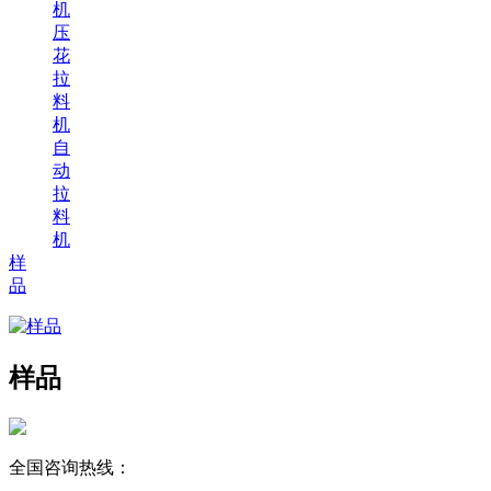
机
压
花
拉
料
机
自
动
拉
料
机
样
品
样品
全国咨询热线：