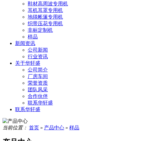
鞋材高周波专用机
耳机耳罩专用机
地毯帐篷专用机
织带压花专用机
非标定制机
样品
新闻资讯
公司新闻
行业资讯
关于华轩盛
公司简介
厂房车间
荣誉资质
团队风采
合作伙伴
联系华轩盛
联系华轩盛
当前位置：
首页
»
产品中心
»
样品