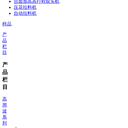
台面加高高行程双头机
压花拉料机
自动拉料机
样品
产
品
栏
目
产
品
栏
目
高
周
波
系
列