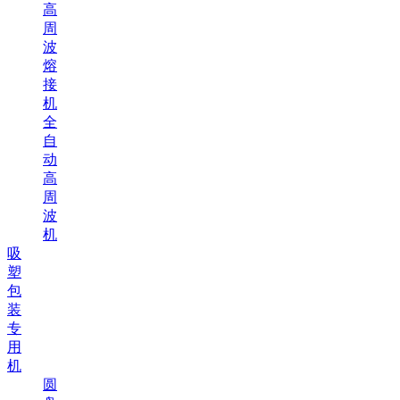
高
周
波
熔
接
机
全
自
动
高
周
波
机
吸
塑
包
装
专
用
机
圆