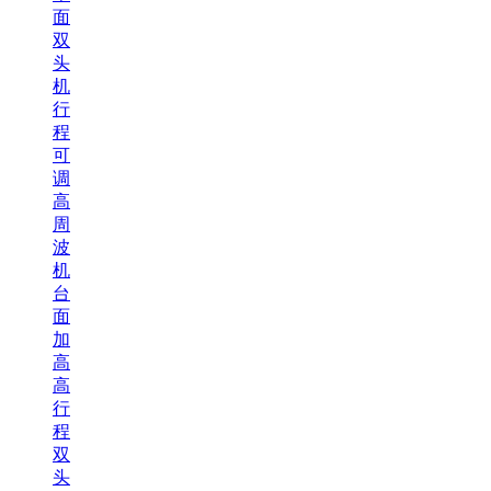
面
双
头
机
行
程
可
调
高
周
波
机
台
面
加
高
高
行
程
双
头