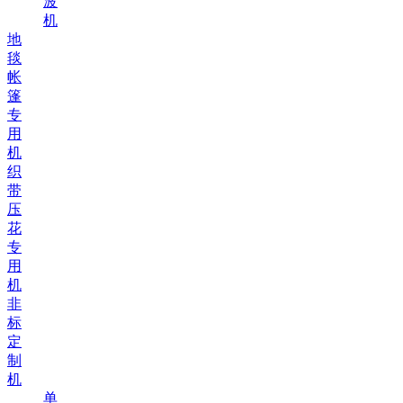
波
机
地
毯
帐
篷
专
用
机
织
带
压
花
专
用
机
非
标
定
制
机
单