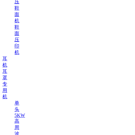
压
鞋
面
机
鞋
面
压
印
机
耳
机
耳
罩
专
用
机
单
头
5KW
高
周
波