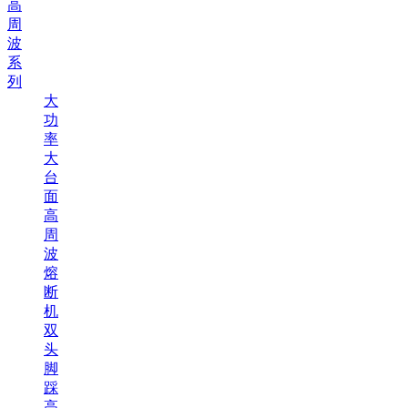
高
周
波
系
列
大
功
率
大
台
面
高
周
波
熔
断
机
双
头
脚
踩
高