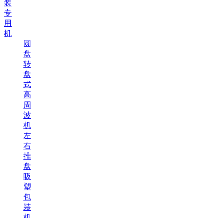
装
专
用
机
圆
盘
转
盘
式
高
周
波
机
左
右
推
盘
吸
塑
包
装
机