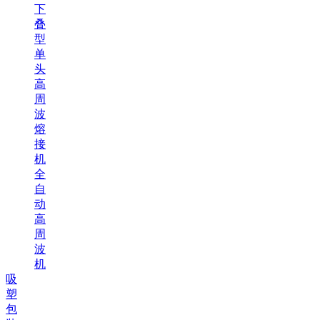
下
叠
型
单
头
高
周
波
熔
接
机
全
自
动
高
周
波
机
吸
塑
包