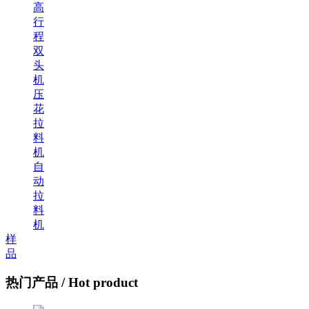
高
行
程
双
头
机
压
花
拉
料
机
自
动
拉
料
机
样
品
热门产品
/ Hot product