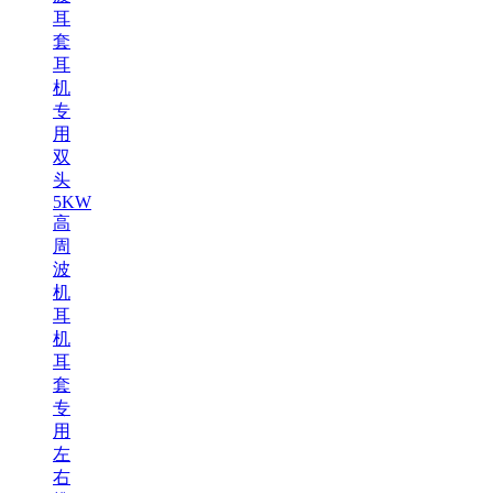
耳
套
耳
机
专
用
双
头
5KW
高
周
波
机
耳
机
耳
套
专
用
左
右