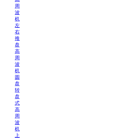
周
波
机
左
右
推
盘
高
周
波
机
圆
盘
转
盘
式
高
周
波
机
上