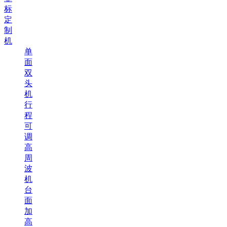
标
定
制
机
单
面
双
头
机
行
程
可
调
高
周
波
机
台
面
加
高