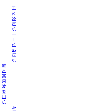
一
工
位
冷
压
机
一
工
位
热
压
机
鞋
材
高
周
波
专
用
机
热