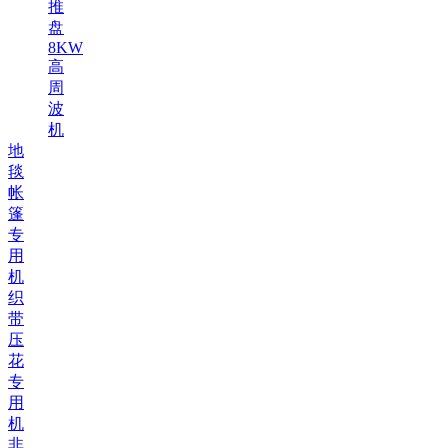
推
盘
8KW
高
周
波
机
地
毯
帐
篷
专
用
机
织
带
压
花
专
用
机
非