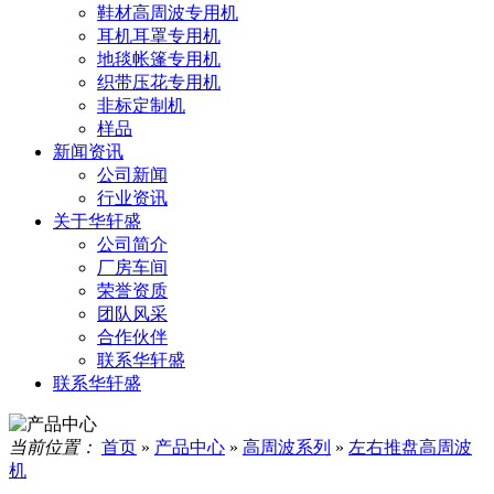
鞋材高周波专用机
耳机耳罩专用机
地毯帐篷专用机
织带压花专用机
非标定制机
样品
新闻资讯
公司新闻
行业资讯
关于华轩盛
公司简介
厂房车间
荣誉资质
团队风采
合作伙伴
联系华轩盛
联系华轩盛
当前位置：
首页
»
产品中心
»
高周波系列
»
左右推盘高周波
机