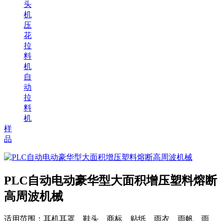
头
机
压
花
拉
料
机
自
动
拉
料
机
样
品
PLC自动电动豪华型大面积增压塑料熔断
高周波机械
适用范围：
耳机耳罩、鞋头、商标、贴纸、雨衣、雨帆、雨