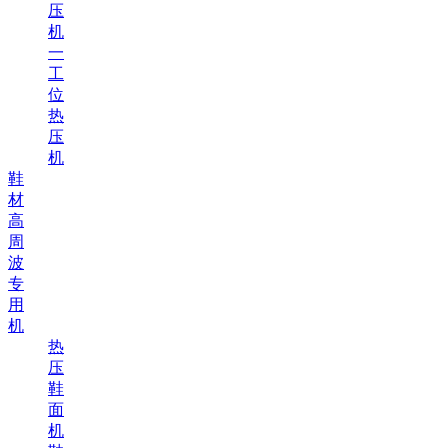
压
机
一
工
位
热
压
机
鞋
材
高
周
波
专
用
机
热
压
鞋
面
机