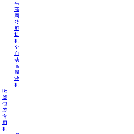
头
高
周
波
熔
接
机
全
自
动
高
周
波
机
吸
塑
包
装
专
用
机