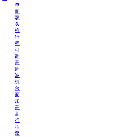
单
面
双
头
机
行
程
可
调
高
周
波
机
台
面
加
高
高
行
程
双