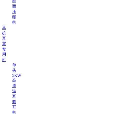
鞋
面
压
印
机
耳
机
耳
罩
专
用
机
单
头
5KW
高
周
波
耳
套
耳
机