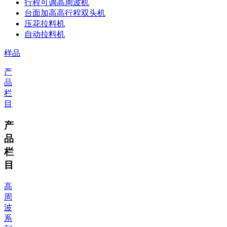
行程可调高周波机
台面加高高行程双头机
压花拉料机
自动拉料机
样品
产
品
栏
目
产
品
栏
目
高
周
波
系