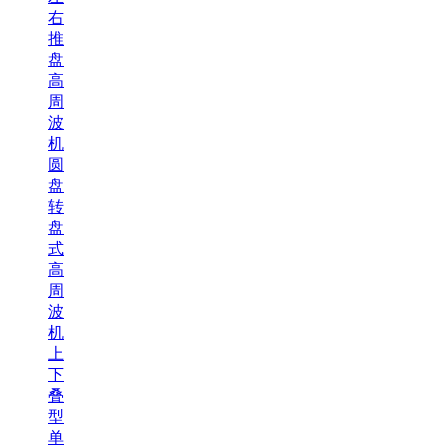
右
推
盘
高
周
波
机
圆
盘
转
盘
式
高
周
波
机
上
下
叠
型
单