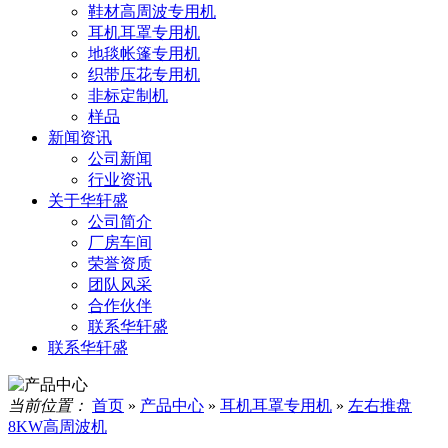
鞋材高周波专用机
耳机耳罩专用机
地毯帐篷专用机
织带压花专用机
非标定制机
样品
新闻资讯
公司新闻
行业资讯
关于华轩盛
公司简介
厂房车间
荣誉资质
团队风采
合作伙伴
联系华轩盛
联系华轩盛
当前位置：
首页
»
产品中心
»
耳机耳罩专用机
»
左右推盘
8KW高周波机