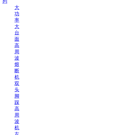
列
大
功
率
大
台
面
高
周
波
熔
断
机
双
头
脚
踩
高
周
波
机
左