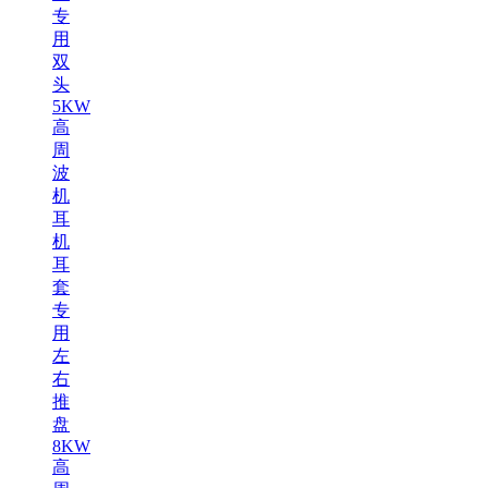
专
用
双
头
5KW
高
周
波
机
耳
机
耳
套
专
用
左
右
推
盘
8KW
高