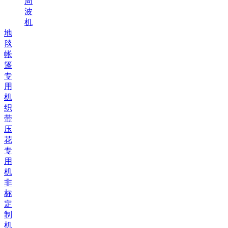
周
波
机
地
毯
帐
篷
专
用
机
织
带
压
花
专
用
机
非
标
定
制
机