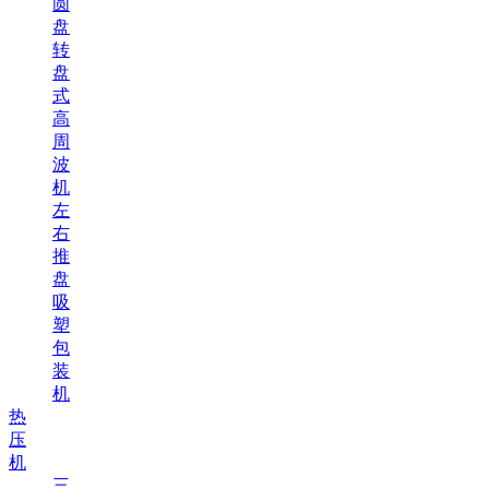
圆
盘
转
盘
式
高
周
波
机
左
右
推
盘
吸
塑
包
装
机
热
压
机
三